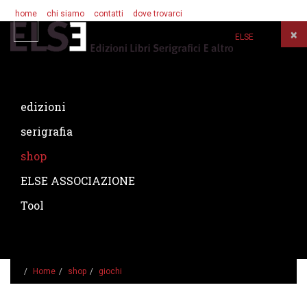
home
chi siamo
contatti
dove trovarci
×
ELSE
MENU PRINCIPALE
edizioni
serigrafia
shop
ELSE ASSOCIAZIONE
Tool
Home
shop
giochi