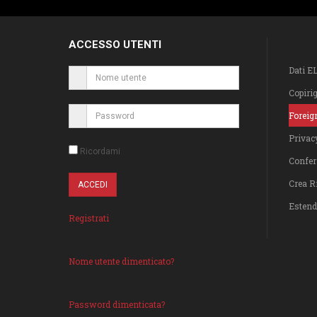
ACCESSO UTENTI
Dati E
Copiri
Foreig
Privac
Ricordami
Confer
Crea R
Estend
Registrati
Nome utente dimenticato?
Password dimenticata?