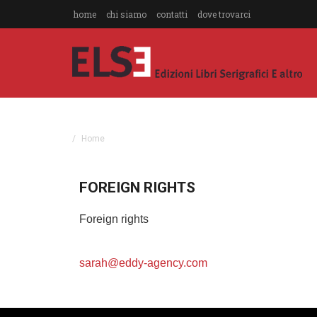
home
chi siamo
contatti
dove trovarci
Home
FOREIGN RIGHTS
Foreign rights
sarah@eddy-agency.com