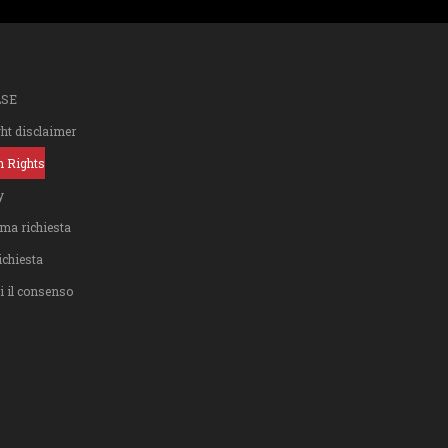
LSE
ght disclaimer
n Rights
y
ma richiesta
ichiesta
i il consenso