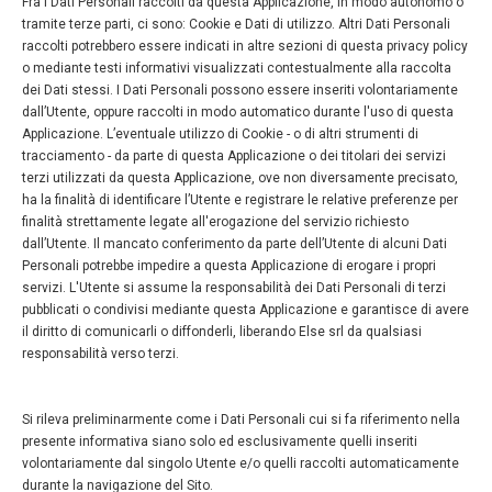
Fra i Dati Personali raccolti da questa Applicazione, in modo autonomo o
tramite terze parti, ci sono: Cookie e Dati di utilizzo. Altri Dati Personali
raccolti potrebbero essere indicati in altre sezioni di questa privacy policy
o mediante testi informativi visualizzati contestualmente alla raccolta
dei Dati stessi. I Dati Personali possono essere inseriti volontariamente
dall’Utente, oppure raccolti in modo automatico durante l'uso di questa
Applicazione. L’eventuale utilizzo di Cookie - o di altri strumenti di
tracciamento - da parte di questa Applicazione o dei titolari dei servizi
terzi utilizzati da questa Applicazione, ove non diversamente precisato,
ha la finalità di identificare l’Utente e registrare le relative preferenze per
finalità strettamente legate all'erogazione del servizio richiesto
dall’Utente. Il mancato conferimento da parte dell’Utente di alcuni Dati
Personali potrebbe impedire a questa Applicazione di erogare i propri
servizi. L'Utente si assume la responsabilità dei Dati Personali di terzi
pubblicati o condivisi mediante questa Applicazione e garantisce di avere
il diritto di comunicarli o diffonderli, liberando Else srl da qualsiasi
responsabilità verso terzi.
Si rileva preliminarmente come i Dati Personali cui si fa riferimento nella
presente informativa siano solo ed esclusivamente quelli inseriti
volontariamente dal singolo Utente e/o quelli raccolti automaticamente
durante la navigazione del Sito.