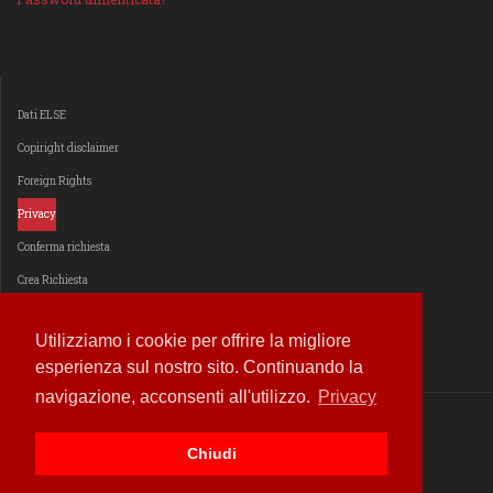
Dati ELSE
Copiright disclaimer
Foreign Rights
Privacy
Conferma richiesta
Crea Richiesta
Estendi il consenso
Utilizziamo i cookie per offrire la migliore
esperienza sul nostro sito. Continuando la
navigazione, acconsenti all'utilizzo.
Privacy
© 2014 - 2026
ELSE Edizioni Libri Serigrafici E altro
Chiudi
Website hosted by
ALCAD