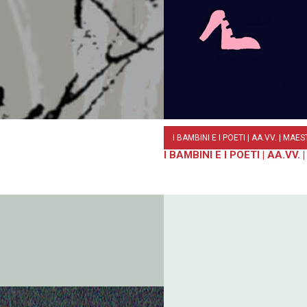
I BAMBINI E I POETI | AA.VV. | MAE
I BAMBINI E I POETI | AA.VV