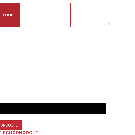
SHOP
ELSE ASSOCIAZIONE
TOOL
×
CHOONOOGHE
E T. SCHOONOOGHE