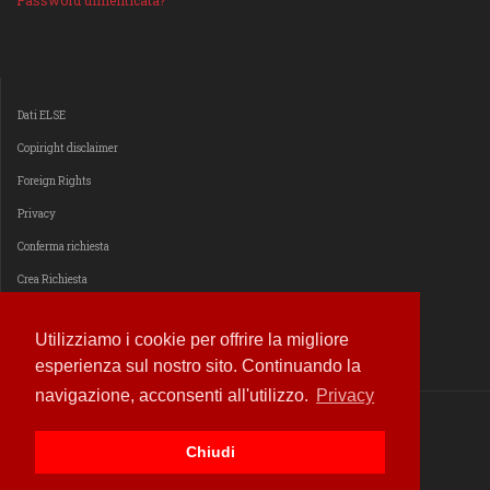
Password dimenticata?
Dati ELSE
Copiright disclaimer
Foreign Rights
Privacy
Conferma richiesta
Crea Richiesta
Estendi il consenso
Utilizziamo i cookie per offrire la migliore
esperienza sul nostro sito. Continuando la
navigazione, acconsenti all'utilizzo.
Privacy
© 2014 - 2026
ELSE Edizioni Libri Serigrafici E altro
Chiudi
Website hosted by
ALCAD