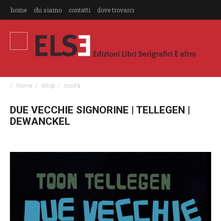
home
chi siamo
contatti
dove trovarci
Home
shop
novità
DUE VECCHIE SIGNORINE | TELLEGEN |
DEWANCKEL