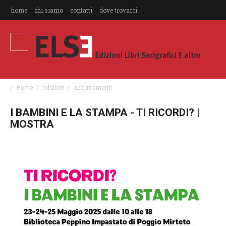
home
chi siamo
contatti
dove trovarci
Home
edizioni
appuntamenti
I BAMBINI E LA STAMPA - TI RICORDI? |
MOSTRA