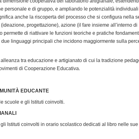
la dimensione cooperativa del laboratorio artigianale, estendend
e personale e di gruppo, e ampliando le potenzialità individuali
ignifica anche la riscoperta del processo che si configura nella se
(ideazione, progettazione), azione (il fare insieme all’interno d
bro permette di riattivare le funzioni teoriche e pratiche fondament
i due linguaggi principali che incidono maggiormente sulla perce
lleanza tra educazione e artigianato di cui la tradizione pedagog
Movimenti di Cooperazione Educativa.
COMUNITÀ EDUCANTE
scuole e gli Istituti coinvolti.
IANALI
li Istituti coinvolti in orario scolastico dedicati al libro nelle