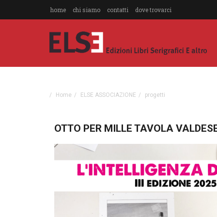
home
chi siamo
contatti
dove trovarci
Home
ELSE ASSOCIAZIONE
progetti
OTTO PER MILLE TAVOLA VALDESE -