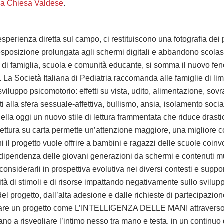
lla Chiesa Valdese
.
’esperienza diretta sul campo, ci restituiscono una fotografia dei
sposizione prolungata agli schermi digitali e abbandono scolast
urali di famiglia, scuola e comunità educante, si somma il nuovo
. La Società Italiana di Pediatria raccomanda alle famiglie di li
viluppo psicomotorio: effetti su vista, udito, alimentazione, so
ti alla sfera sessuale-affettiva, bullismo, ansia, isolamento soc
della oggi un nuovo stile di lettura frammentata che riduce dras
a lettura su carta permette un’attenzione maggiore, una miglior
il progetto vuole offrire a bambini e ragazzi delle scuole coinvol
a dipendenza delle giovani generazioni da schermi e contenuti mu
 considerarli in prospettiva evolutiva nei diversi contesti e supp
 di stimoli e di risorse impattando negativamente sullo sviluppo
i del progetto, dall’alta adesione e dalle richieste di partecipazi
uppare un progetto come L’INTELLIGENZA DELLE MANI attraverso 
rano a risvegliare l’intimo nesso tra mano e testa, in un continuo 