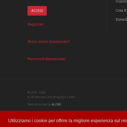
Confer
Crea R
Estend
Registrati
Nome utente dimenticato?
Password dimenticata?
© 2014 - 2026
ELSE Edizioni Libri Serigrafici E altro
Website hosted by
ALCAD
Utilizziamo i cookie per offrire la migliore esperienza sul n