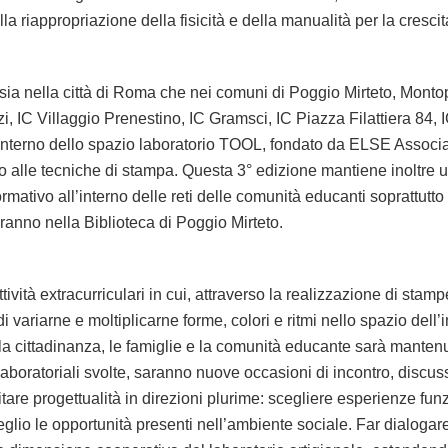
la riappropriazione della fisicità e della manualità per la cresci
 sia nella città di Roma che nei comuni di Poggio Mirteto, Montop
nzi, IC Villaggio Prenestino, IC Gramsci, IC Piazza Filattiera 84,
all’interno dello spazio laboratorio TOOL, fondato da ELSE Asso
gato alle tecniche di stampa. Questa 3° edizione mantiene inoltre 
rmativo all’interno delle reti delle comunità educanti soprattutto
geranno nella Biblioteca di Poggio Mirteto.
ività extracurriculari in cui, attraverso la realizzazione di stampe e 
 di variarne e moltiplicarne forme, colori e ritmi nello spazio de
on la cittadinanza, le famiglie e la comunità educante sarà mant
 laboratoriali svolte, saranno nuove occasioni di incontro, disc
tare progettualità in direzioni plurime: scegliere esperienze funz
glio le opportunità presenti nell’ambiente sociale. Far dialogare