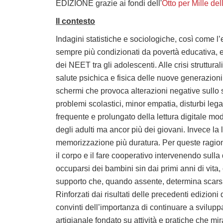
EDIZIONE grazie ai fondi dell'
Otto per Mille de
Il contesto
Indagini statistiche e sociologiche, così come l
sempre più condizionati da povertà educativa, e
dei NEET tra gli adolescenti. Alle crisi strutt
salute psichica e fisica delle nuove generazioni
schermi che provoca alterazioni negative sullo s
problemi scolastici, minor empatia, disturbi lega
frequente e prolungato della lettura digitale mo
degli adulti ma ancor più dei giovani. Invece l
memorizzazione più duratura. Per queste ragioni 
il corpo e il fare cooperativo intervenendo sull
occuparsi dei bambini sin dai primi anni di vita,
supporto che, quando assente, determina scarsità
Rinforzati dai risultati delle precedenti edizion
convinti dell’importanza di continuare a svil
artigianale fondato su attività e pratiche che mi