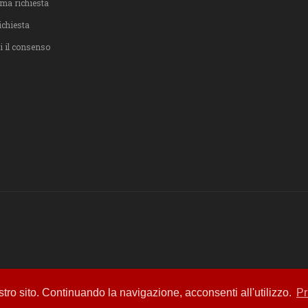
ma richiesta
ichiesta
i il consenso
ostro sito. Continuando la navigazione, acconsenti all'utilizzo.
Pr