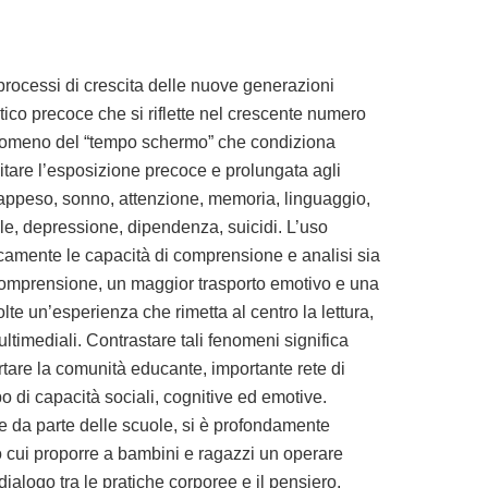
 processi di crescita delle nuove generazioni
ico precoce che si riflette nel crescente numero
 fenomeno del “tempo schermo” che condiziona
mitare l’esposizione precoce e prolungata agli
vrappeso, sonno, attenzione, memoria, linguaggio,
iale, depressione, dipendenza, suicidi. L’uso
ticamente le capacità di comprensione e analisi sia
e comprensione, un maggior trasporto emotivo e una
te un’esperienza che rimetta al centro la lettura,
ltimediali. Contrastare tali fenomeni significa
ortare la comunità educante, importante rete di
 di capacità sociali, cognitive ed emotive.
one da parte delle scuole, si è profondamente
cui proporre a bambini e ragazzi un operare
dialogo tra le pratiche corporee e il pensiero,