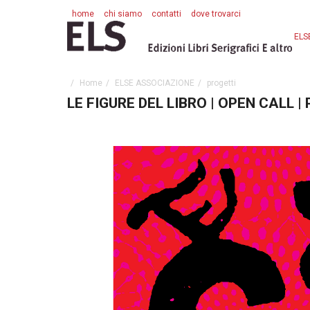
home
chi siamo
contatti
dove trovarci
ELS
Home
ELSE ASSOCIAZIONE
progetti
LE FIGURE DEL LIBRO | OPEN CALL 