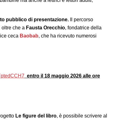
bambine ma anche a lettrici e lettori adulti,
ento pubblico di presentazione.
Il percorso
, oltre che a
Fausta Orecchio
, fondatrice della
trice ceca
Baobab
, che ha ricevuto numerosi
TptedCCH7
entro il 18 maggio 2026 alle ore
rogetto
Le figure del libro
, è possibile scrivere al