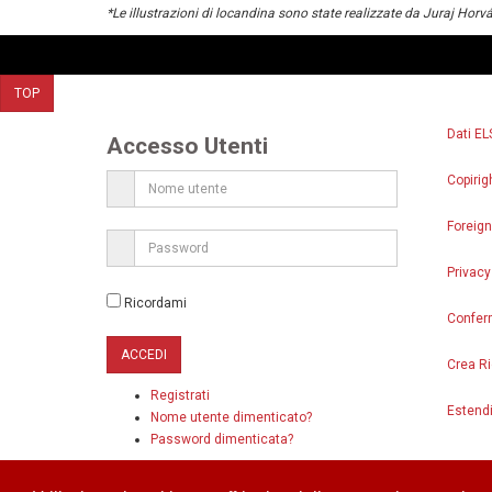
*Le illustrazioni di locandina sono state realizzate da Juraj Horv
TOP
Dati EL
Accesso Utenti
Copirig
Foreign
Privacy
Ricordami
Confer
Crea Ri
Registrati
Estendi
Nome utente dimenticato?
Password dimenticata?
© 2014 - 2026