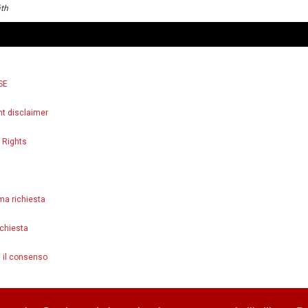
áth
SE
ht disclaimer
 Rights
ma richiesta
chiesta
 il consenso