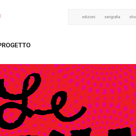
E
edizioni
serigrafia
sho
| PROGETTO