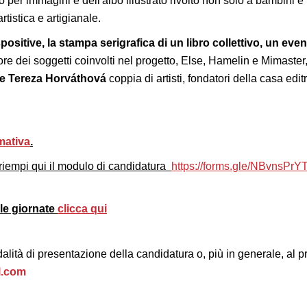
ro per immagini e dell'albo illustrato rivolto non solo a bambini e 
tistica e artigianale.
espositive, la stampa serigrafica di un libro collettivo, un ev
ore dei soggetti coinvolti nel progetto, Else, Hamelin e Mimaster
 e Tereza Horváthová
coppia di artisti, fondatori della casa edi
mativa
.
iempi qui il modulo di candidatura
https://forms.
gle/NBvnsPrY
lle giornate
clicca qui
lità di presentazione della candidatura o, più in generale, al p
l.com