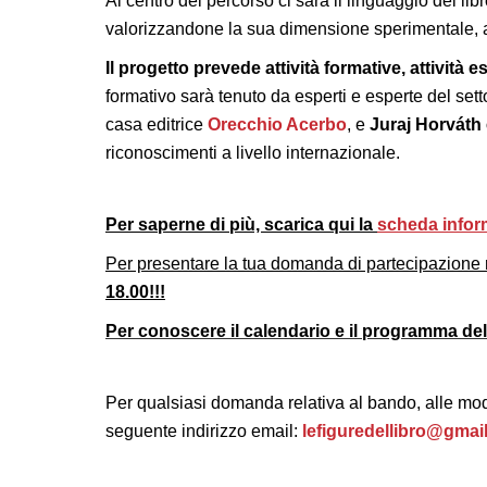
Al centro del percorso ci sarà il linguaggio del lib
valorizzandone la sua dimensione sperimentale, ar
Il progetto prevede attività formative, attività 
formativo sarà tenuto da esperti e esperte del sett
casa editrice
Orecchio Acerbo
, e
Juraj Horváth
riconoscimenti a livello internazionale.
Per saperne di più, scarica qui la
scheda infor
Per presentare la tua domanda di partecipazione r
18.00!!!
Per conoscere il calendario e il programma de
Per qualsiasi domanda relativa al bando, alle moda
seguente indirizzo
email:
lefiguredellibro@gmai