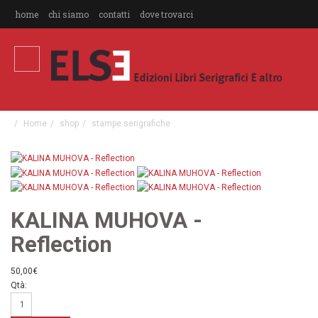
home
chi siamo
contatti
dove trovarci
Home
shop
stampe serigrafiche
KALINA MUHOVA -
Reflection
50,00€
Qtà: