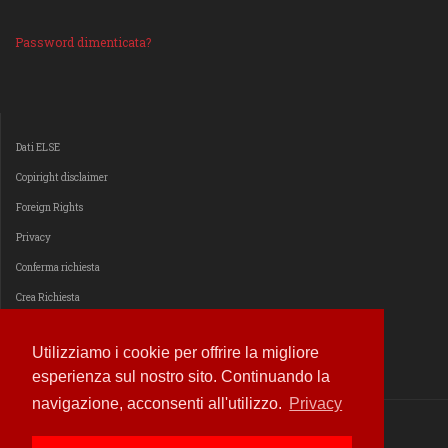
Password dimenticata?
Dati ELSE
Copiright disclaimer
Foreign Rights
Privacy
Conferma richiesta
Crea Richiesta
Estendi il consenso
Utilizziamo i cookie per offrire la migliore
esperienza sul nostro sito. Continuando la
navigazione, acconsenti all'utilizzo.
Privacy
© 2014 - 2026
ELSE Edizioni Libri Serigrafici E altro