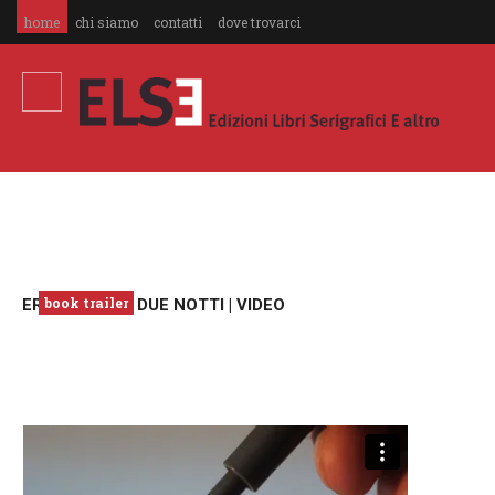
home
chi siamo
contatti
dove trovarci
book trailer
ERANO COME DUE NOTTI | VIDEO