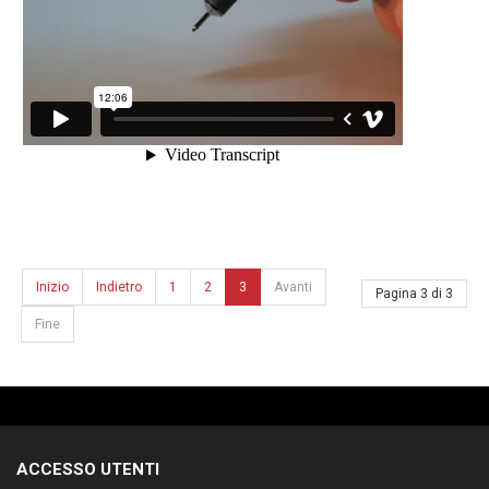
Inizio
Indietro
1
2
3
Avanti
Pagina 3 di 3
Fine
ACCESSO UTENTI