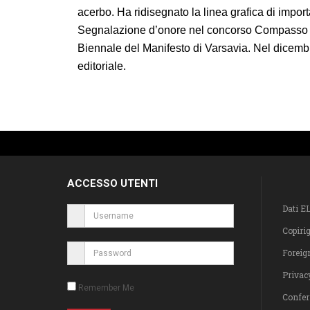
acerbo. Ha ridisegnato la linea grafica di importa
Segnalazione d’onore nel concorso Compasso d’or
Biennale del Manifesto di Varsavia. Nel dicemb
editoriale.
ACCESSO UTENTI
Dati E
Copiri
Foreig
Privac
Remember Me
Confer