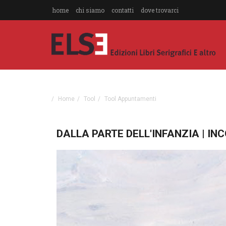
home
chi siamo
contatti
dove trovarci
Home
Tool
Tool Appuntamenti
DALLA PARTE DELL'INFANZIA | IN