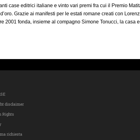
nti case editrici italiane e vinto vari premi fra cui il Premio Mati
o. Grazie ai manifesti per le estati romane creati con Lorenzo 
re 2001 fonda, insieme al compagno Simone Tonucci, la casa edit
LSE
ght disclaimer
n Rights
y
ma richiesta