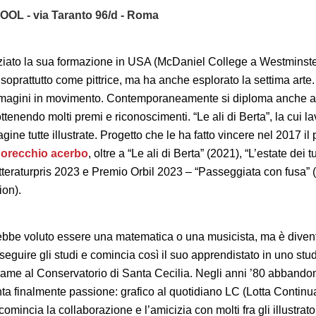
TOOL - via Taranto 96/d - Roma
ziato la sua formazione in USA (McDaniel College a Westminster,
o soprattutto come pittrice, ma ha anche esplorato la settima art
 Immagini in movimento. Contemporaneamente si diploma anche 
, ottenendo molti premi e riconoscimenti. “Le ali di Berta”, la cui
ine tutte illustrate. Progetto che le ha fatto vincere nel 2017 i
i
orecchio acerbo
, oltre a “Le ali di Berta” (2021), “L’estate dei
itteraturpris 2023 e Premio Orbil 2023 – “Passeggiata con fusa
ion).
be voluto essere una matematica o una musicista, ma è diventata
guire gli studi e comincia così il suo apprendistato in uno stud
same al Conservatorio di Santa Cecilia. Negli anni ’80 abbando
a finalmente passione: grafico al quotidiano LC (Lotta Continua),
incia la collaborazione e l’amicizia con molti fra gli illustrator