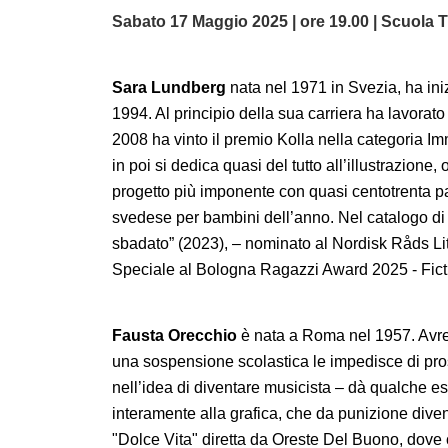
Sabato 17 Maggio 2025 | ore 19.00 | Scuola 
Sara Lundberg
nata nel 1971 in Svezia, ha ini
1994. Al principio della sua carriera ha lavorat
2008 ha vinto il premio Kolla nella categoria
in poi si dedica quasi del tutto all’illustrazione
progetto più imponente con quasi centotrenta pag
svedese per bambini dell’anno. Nel catalogo d
sbadato” (2023), – nominato al Nordisk Råds L
Speciale al Bologna Ragazzi Award 2025 - Fict
Fausta Orecchio
è nata a Roma nel 1957. Avreb
una sospensione scolastica le impedisce di prose
nell’idea di diventare musicista – dà qualche e
interamente alla grafica, che da punizione divent
"Dolce Vita" diretta da Oreste Del Buono, dove com