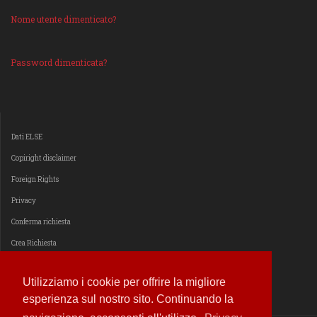
Nome utente dimenticato?
Password dimenticata?
Dati ELSE
Copiright disclaimer
Foreign Rights
Privacy
Conferma richiesta
Crea Richiesta
Estendi il consenso
Utilizziamo i cookie per offrire la migliore
esperienza sul nostro sito. Continuando la