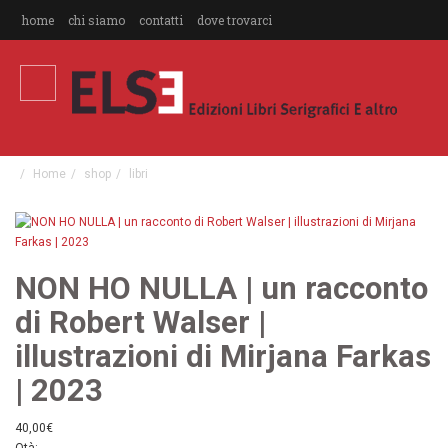
home
chi siamo
contatti
dove trovarci
Home
shop
libri
NON HO NULLA | un racconto
di Robert Walser |
illustrazioni di Mirjana Farkas
| 2023
40,00€