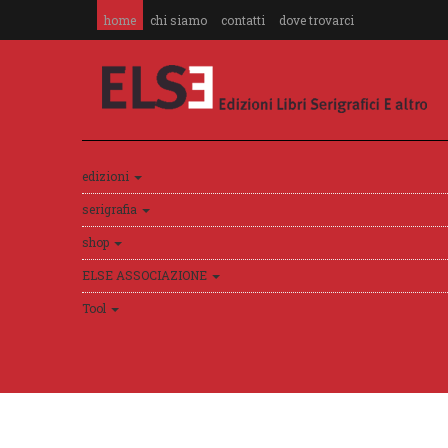
home
chi siamo
contatti
dove trovarci
edizioni
serigrafia
shop
ELSE ASSOCIAZIONE
Tool